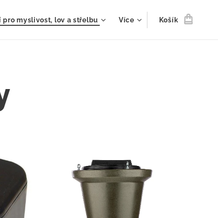
 pro myslivost, lov a střelbu
Více
Košík
y