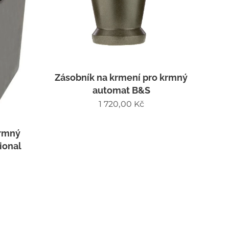
Zásobník na krmení pro krmný
automat B&S
1 720,00
Kč
krmný
ional