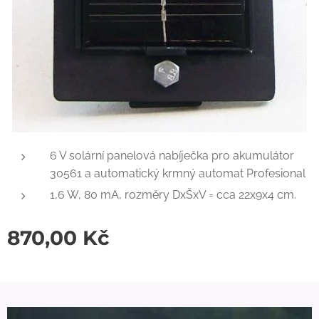
6 V solární panelová nabíječka pro akumulátor
30561 a automatický krmný automat Profesional
1,6 W, 80 mA, rozměry DxŠxV = cca 22x9x4 cm.
870,00
Kč