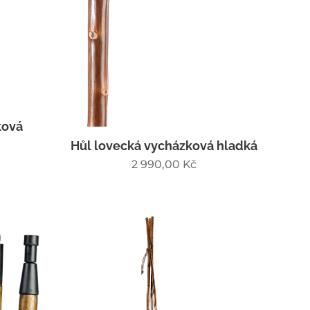
ková
Hůl lovecká vycházková hladká
2 990,00
Kč