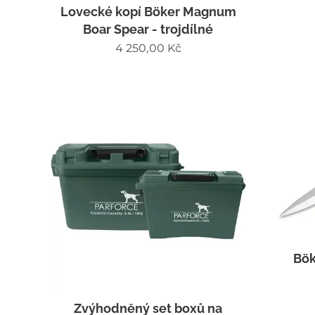
Lovecké kopí Böker Magnum
Boar Spear - trojdílné
4 250,00
Kč
Bök
Zvýhodněný set boxů na