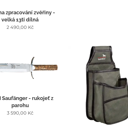
na zpracování zvěřiny -
velká 13ti dílná
2 490,00
Kč
Saufänger - rukojeť z
parohu
3 590,00
Kč