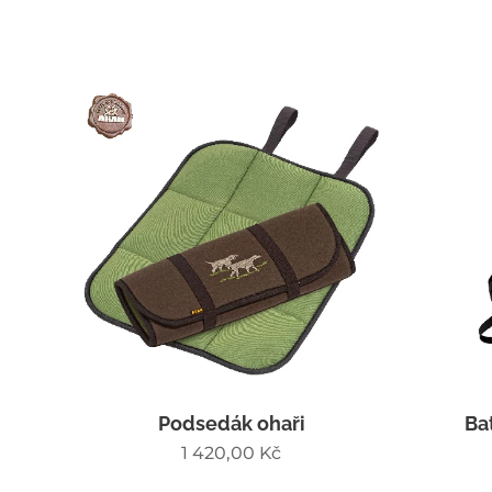
Podsedák ohaři
Ba
1 420,00
Kč