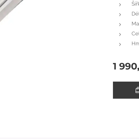
Šíř
Dél
Mat
Ce
Hm
1 990