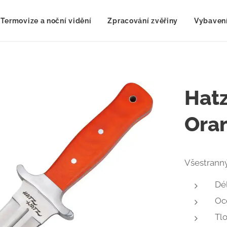
Termovize a noční vidění
Zpracování zvěřiny
Vybavení
Hatz
Ora
Všestranný
Dél
Oc
Tlo