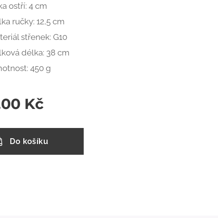
ka ostří: 4 cm
ka ručky: 12,5 cm
eriál střenek: G10
lková délka: 38 cm
otnost: 450 g
,00
Kč
Do košíku