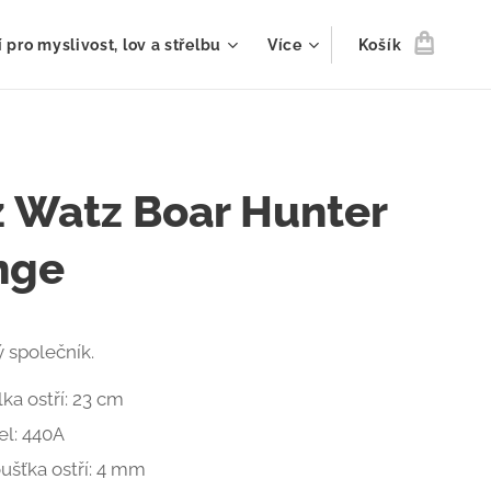
 pro myslivost, lov a střelbu
Více
Košík
 Watz Boar Hunter
nge
 společník.
ka ostří: 23 cm
el: 440A
ušťka ostří: 4 mm