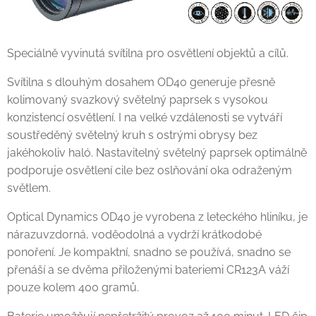
Speciálně vyvinutá svítilna pro osvětlení objektů a cílů.
Svítilna s dlouhým dosahem OD40 generuje přesně
kolimovaný svazkový světelný paprsek s vysokou
konzistencí osvětlení. I na velké vzdálenosti se vytváří
soustředěný světelný kruh s ostrými obrysy bez
jakéhokoliv haló. Nastavitelný světelný paprsek optimálně
podporuje osvětlení cile bez oslňování oka odraženým
světlem.
Optical Dynamics OD40 je vyrobena z leteckého hliníku, je
nárazuvzdorná, voděodolná a vydrží krátkodobé
ponoření. Je kompaktní, snadno se používá, snadno se
přenáší a se dvěma přiloženými bateriemi CR123A váží
pouze kolem 400 gramů.