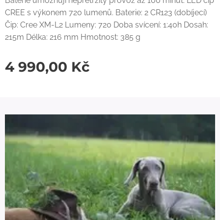
Baterie umožňují nepřetržitý provoz až 100 minut. LED čip
CREE s výkonem 720 lumenů. Baterie: 2 CR123 (dobíjecí)
Čip: Cree XM-L2 Lumeny: 720 Doba svícení: 1:40h Dosah:
215m Délka: 216 mm Hmotnost: 385 g
4 990,00
Kč