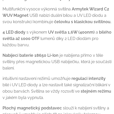
Multifunkční vysoce výkonná svítilna
Armytek Wizard C2
WUV Magnet
USB nabízí duální bílou a UV LED diodu a
svou konstrukcí kombinuje
čelovku s klasickou svítilnou.
4 LED diody
s výkonem
UV světla 1,6W (400nm)
a
bílého
světla až 1000 OTF
lumenů díky 2 LED diodám pro
každou barvu.
Nabíjecí baterie 18650 Li-Ion
je nabíjena přímo v těle
svítilny přes magnetickou USB nabíječku, která je součástí
balení.
intuitivní nastavení režimů umožňuje
regulaci intenzity
bílé i UV LED diody a lze nastavit také signalizační blikání v
obou barvách. Svítilna se vždy rozsvítí ve
stejném režimu
v jakém byla vypnuta.
Plochý magnetický podstavec
slouží k nabíjení svítilny a