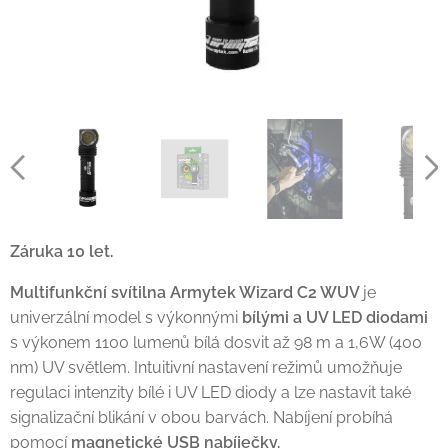
Záruka 10 let.
Multifunkční svítilna Armytek Wizard C2 WUV
je
univerzální model s výkonnými
bílými a UV LED diodami
s výkonem 1100 lumenů bílá dosvit až 98 m a 1,6W (400
nm) UV světlem. Intuitivní nastavení režimů umožňuje
regulaci intenzity bílé i UV LED diody a lze nastavit také
signalizační blikání v obou barvách. Nabíjení probíhá
pomocí
magnetické
USB nabíječky.