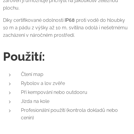
zároveň ji umožňuje přichytit na jakoukoliv železnou
plochu.
Díky certifikované odolnosti
IP68
proti vodě do hloubky
10 m a pádu z výšky až 10 m, svítilna odolá i nešetrnému
zacházení v náročném prostředí.
Použití:
Čtení map
Rybolov a lov zvěře
Při kempování nebo outdooru
Jízda na kole
Profesionální použití (kontrola dokladů nebo
cenin)