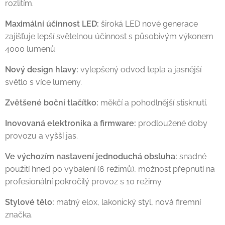
rozlitím.
Maximální účinnost LED:
široká LED nové generace
zajišťuje lepší světelnou účinnost s působivým výkonem
4000 lumenů.
Nový design hlavy:
vylepšený odvod tepla a jasnější
světlo s více lumeny.
Zvětšené boční tlačítko:
měkčí a pohodlnější stisknutí.
Inovovaná elektronika a firmware:
prodloužené doby
provozu a vyšší jas.
Ve výchozím nastavení jednoduchá obsluha:
snadné
použití hned po vybalení (6 režimů), možnost přepnutí na
profesionální pokročilý provoz s 10 režimy.
Stylové tělo:
matný elox, lakonický styl, nová firemní
značka.