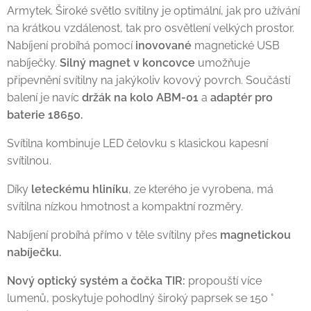
Armytek. Široké světlo svítilny je optimální, jak pro užívání
na krátkou vzdálenost, tak pro osvětlení velkých prostor.
Nabíjení probíhá pomocí
inovované
magnetické USB
nabíječky.
Silný magnet v koncovce
umožňuje
připevnění svítilny na jakýkoliv kovový povrch. Součástí
balení je navíc
držák na kolo ABM-01
a
adaptér pro
baterie 18650.
Svítilna kombinuje LED čelovku s klasickou kapesní
svítilnou.
Díky
leteckému hliníku
, ze kterého je vyrobena, má
svítilna nízkou hmotnost a kompaktní rozměry.
Nabíjení probíhá přímo v těle svítilny přes
magnetickou
nabíječku.
Nový optický systém a čočka TIR:
propouští více
lumenů, poskytuje pohodlný široký paprsek se 150 °