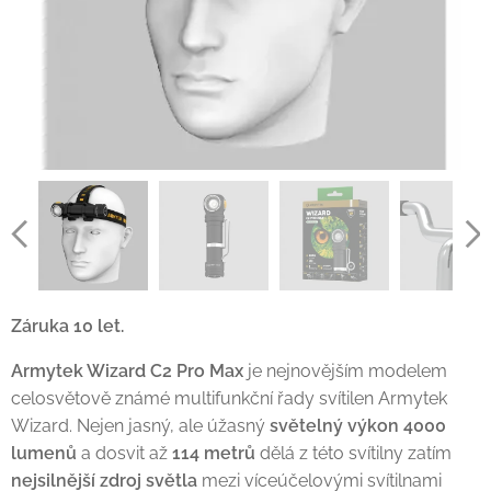
Záruka 10 let.
Armytek Wizard C2 Pro Max
je nejnovějším modelem
celosvětově známé multifunkční řady svítilen Armytek
Wizard. Nejen jasný, ale úžasný
světelný výkon 4000
lumenů
a dosvit až
114 metrů
dělá z této svítilny zatím
nejsilnější zdroj světla
mezi víceúčelovými svítilnami