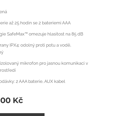
lená
terie až 25 hodin se 2 bateriemi AAA
gie SafeMax™ omezuje hlasitost na 85 dB
hrany IPX4: odolný proti potu a vodě,
ný
izolovaný mikrofon pro jasnou komunikaci v
rostředí
odávky: 2 AAA baterie, AUX kabel
,00
Kč