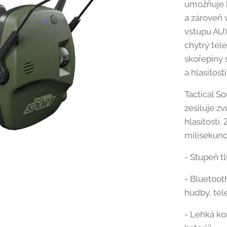
umožňuje 
a zároveň 
vstupu AUX
chytrý tele
skořepiny 
a hlasitosti
Tactical S
zesiluje z
hlasitosti
milisekund
- Stupeň t
- Bluetoot
hudby, tel
- Lehká ko