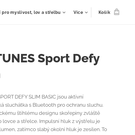
 pro myslivost, lov a střelbu
Více
Košík
TUNES Sport Defy
m
PORT DEFY SLIM BASIC jsou aktivní
ká sluchátka s Bluetooth pro ochranu sluchu.
ickému štíhlému designu skořepiny zvláště
lovce a střelce. Impulsní hluk z výstřelu je
lumen, zatímco slabý okolní hluk je zesílen. To