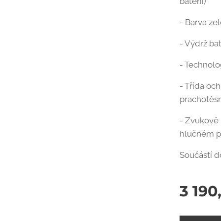
baterií)
- Barva ze
- Výdrž ba
- Technolo
- Třída oc
prachotěs
- Zvukově 
hlučném p
Součástí d
3 190