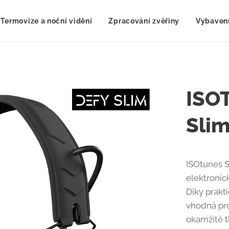
Termovize a noční vidění
Zpracování zvěřiny
Vybavení
ISO
Sli
ISOtunes S
elektronic
Díky prakt
vhodná pro 
okamžitě t