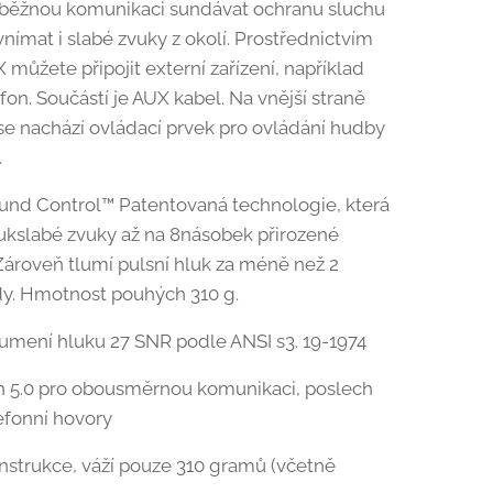
běžnou komunikaci sundávat ochranu sluchu
vnímat i slabé zvuky z okolí. Prostřednictvím
 můžete připojit externí zařízení, například
fon. Součástí je AUX kabel. Na vnější straně
se nachází ovládací prvek pro ovládání hudby
.
ound Control™ Patentovaná technologie, která
vukslabé zvuky až na 8násobek přirozené
. Zároveň tlumí pulsní hluk za méně než 2
y. Hmotnost pouhých 310 g.
lumení hluku 27 SNR podle ANSI s3. 19-1974
h 5.0 pro obousměrnou komunikaci, poslech
efonní hovory
nstrukce, váží pouze 310 gramů (včetně