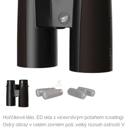
Hořčíkové tělo, ED skla s vícevrstvým potahem (coating).
Ostrý obraz v celém zorném poli, velký rozsah ostrosti. V