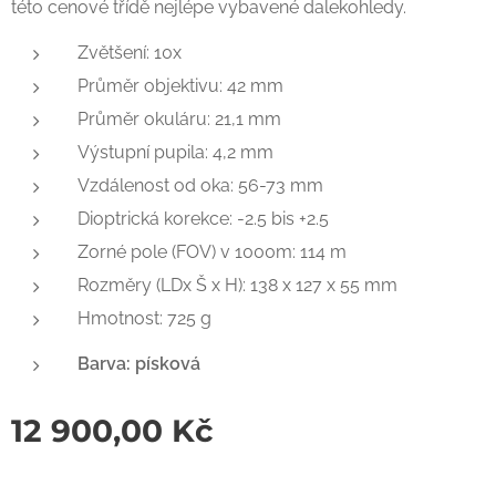
této cenové třídě nejlépe vybavené dalekohledy.
Zvětšení: 10x
Průměr objektivu: 42 mm
Průměr okuláru: 21,1 mm
Výstupní pupila: 4,2 mm
Vzdálenost od oka: 56-73 mm
Dioptrická korekce: -2.5 bis +2.5
Zorné pole (FOV) v 1000m: 114 m
Rozměry (LDx Š x H): 138 x 127 x 55 mm
Hmotnost: 725 g
Barva: písková
12 900,00
Kč