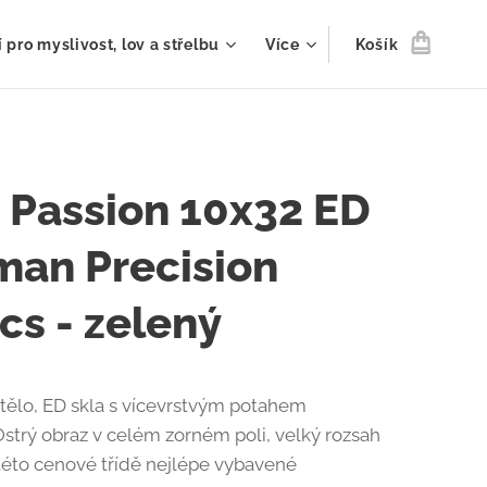
 pro myslivost, lov a střelbu
Více
Košík
 Passion 10x32 ED
man Precision
cs - zelený
tělo, ED skla s vícevrstvým potahem
 Ostrý obraz v celém zorném poli, velký rozsah
V této cenové třídě nejlépe vybavené