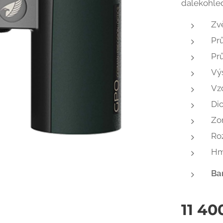
dalekohle
Zvě
Pr
Pr
Vý
Vz
Dio
Zo
Roz
Hm
Ba
11 40