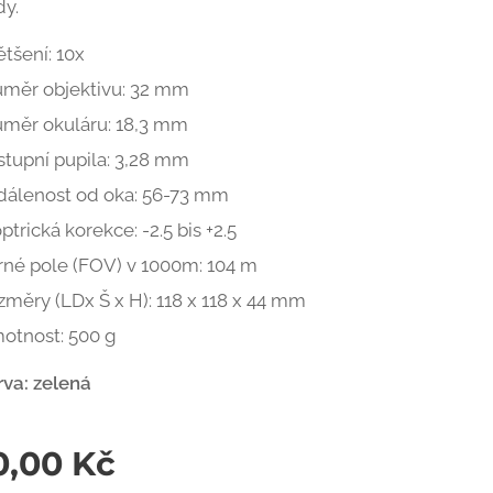
dy.
tšení: 10x
ůměr objektivu: 32 mm
ůměr okuláru: 18,3 mm
stupní pupila: 3,28 mm
dálenost od oka: 56-73 mm
ptrická korekce: -2.5 bis +2.5
rné pole (FOV) v 1000m: 104 m
měry (LDx Š x H): 118 x 118 x 44 mm
otnost: 500 g
rva: zelená
0,00
Kč