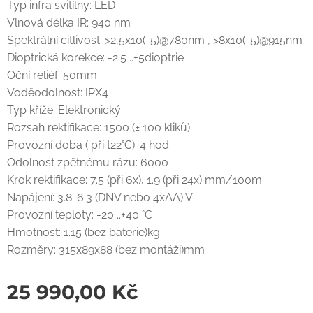
Typ infra svitílny: LED
Vlnová délka IR: 940 nm
Spektrální citlivost: >2,5x10(-5)@780nm , >8x10(-5)@915nm
Dioptrická korekce: -2.5 ..+5dioptrie
Oční reliéf: 50mm
Voděodolnost: IPX4
Typ kříže: Elektronický
Rozsah rektifikace: 1500 (± 100 kliků)
Provozní doba ( při t22°C): 4 hod.
Odolnost zpětnému rázu: 6000
Krok rektifikace: 7.5 (při 6x), 1.9 (při 24x) mm/100m
Napájení: 3.8-6.3 (DNV nebo 4xAA) V
Provozní teploty: -20 ..+40 °C
Hmotnost: 1.15 (bez baterie)kg
Rozměry: 315x89x88 (bez montáži)mm
25 990,00
Kč