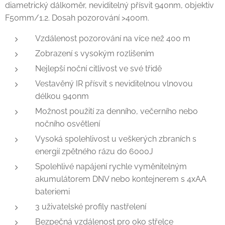
diametrický dálkoměr, neviditelný přísvit 940nm, objektiv
F50mm/1.2. Dosah pozorování >400m.
Vzdálenost pozorování na více než 400 m
Zobrazení s vysokým rozlišením
Nejlepší noční citlivost ve své třidě
Vestavěný IR přísvit s neviditelnou vlnovou
délkou 940nm
Možnost použití za denního, večerního nebo
nočního osvětlení
Vysoká spolehlivost u veškerých zbraních s
energií zpětného rázu do 6000J
Spolehlivé napájení rychle vyměnitelným
akumulátorem DNV nebo kontejnerem s 4xAA
bateriemi
3 uživatelské profily nastřelení
Bezpečná vzdálenost pro oko střelce