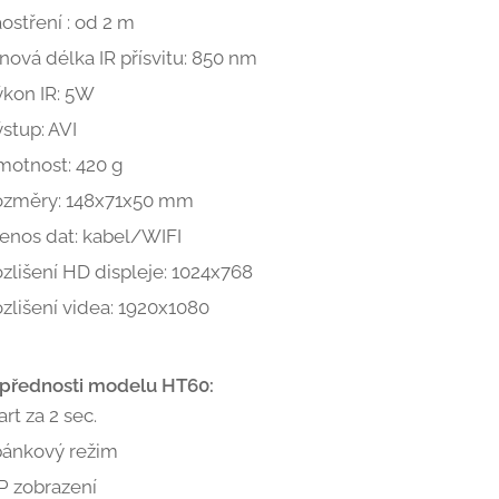
ostření : od 2 m
nová délka IR přísvitu: 850 nm
kon IR: 5W
stup: AVI
otnost: 420 g
ozměry: 148x71x50 mm
enos dat: kabel/WIFI
zlišení HD displeje: 1024x768
zlišení videa: 1920x1080
 přednosti modelu HT60:
art za 2 sec.
pánkový režim
P zobrazení