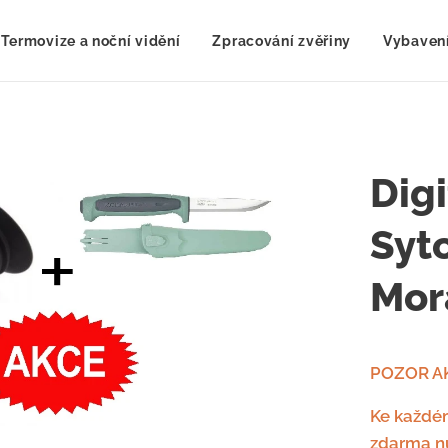
Termovize a noční vidění
Zpracování zvěřiny
Vybavení
Dig
Syt
Mor
POZOR A
Ke každ
zdarma nů