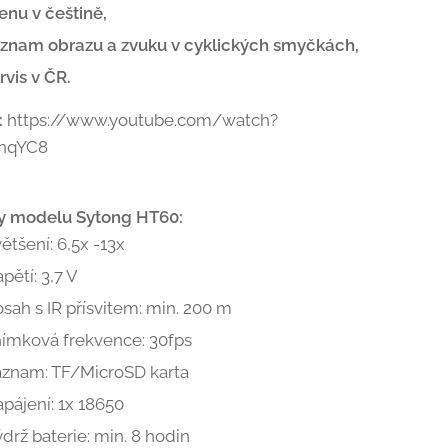
nu v češtině,
znam obrazu a zvuku v cyklických smyčkách,
rvis v ČR.
:
https://www.youtube.com/watch?
nqYC8
y modelu Sytong HT60:
ětšení: 6,5x -13x
pětí: 3,7 V
sah s IR přísvitem: min. 200 m
ímková frekvence: 30fps
znam: TF/MicroSD karta
pájení: 1x 18650
drž baterie: min. 8 hodin