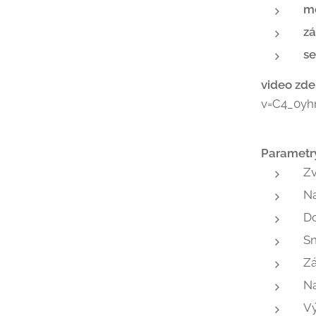
me
zá
se
video zde
v=C4_0yh
Parametr
Zv
Na
Do
Sn
Zá
Na
Vý