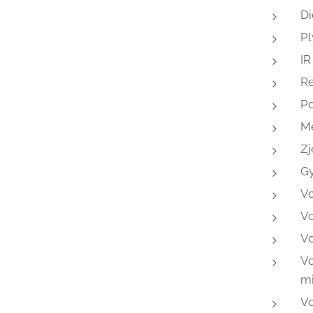
Di
Pl
IR
Re
P
Me
Zj
Gy
Vo
Vo
Vo
Vo
mi
Vo