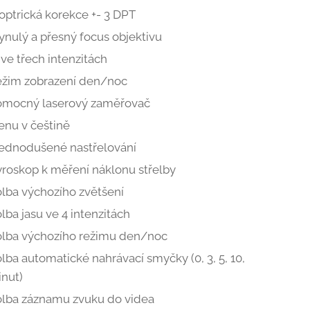
optrická korekce +- 3 DPT
ynulý a přesný focus objektivu
 ve třech intenzitách
žim zobrazení den/noc
omocný laserový zaměřovač
nu v češtině
ednodušené nastřelování
roskop k měření náklonu střelby
lba výchozího zvětšení
lba jasu ve 4 intenzitách
lba výchozího režimu den/noc
lba automatické nahrávací smyčky (0, 3, 5, 10,
nut)
lba záznamu zvuku do videa