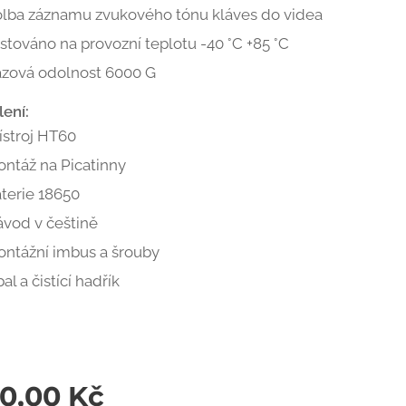
lba záznamu zvukového tónu kláves do videa
stováno na provozní teplotu -40 °C +85 °C
zová odolnost 6000 G
ení:
ístroj HT60
ntáž na Picatinny
terie 18650
vod v češtině
ntážní imbus a šrouby
al a čistící hadřík
00,00
Kč