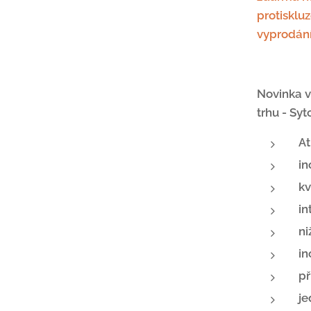
protisklu
vyprodání
Novinka v
trhu - Syt
At
in
kv
in
ni
in
př
j