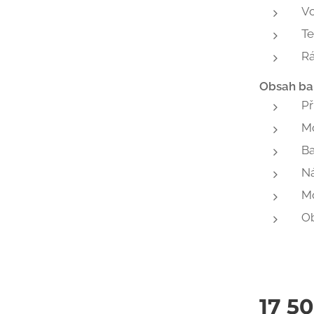
Vo
Te
Rá
Obsah bal
Př
Mo
Ba
Ná
Mo
Ob
17 5