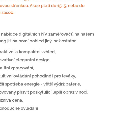
zovou střenkou. Akce platí do 15. 5. nebo do
 zásob.
 nabídce digitálních NV
zaměřovačů na našem
ong již na první pohled jiný, než ostatní:
raktivní a kompaktní vzhled,
ovativní elegantní design,
alitní zpracování,
tuitivní ovládání pohodlné i pro leváky,
žší spotřeba energie = větší výdrž baterie,
ovovaný přísvit poskytující lepší obraz v noci,
íznivá cena,
ednoduché ovládání