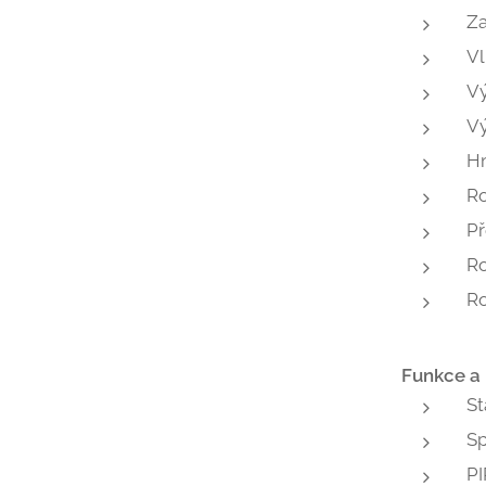
Za
Vl
Vý
Vý
Hm
R
Př
Ro
Ro
Funkce a
St
S
PI