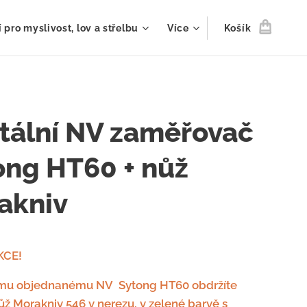
 pro myslivost, lov a střelbu
Více
Košík
itální NV zaměřovač
ong HT60 + nůž
akniv
KCE!
ému objednanému NV
Sytong HT60 obdržíte
ž Morakniv 546 v nerezu, v zelené barvě s