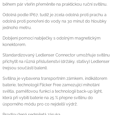
během pár vteřin přeměníte na praktickou ruční svítilnu.
Odolná podle IP67, tudíž je zcela odolná proti prachu a
odolná proti ponoření do vody na 30 minut do hloubky
jednoho metru.
Dobíjení pomocí nabíječky s odolným magnetickým
konektorem.
Standardizovaný Ledlenser Connector umožňuje svítilnu
přichytit na různá příslušenství (držáky, stativy) Ledlenser
(nejsou součástí balení).
Svítilna je vybavena transportním zámkem, indikátorem
baterie, technologií Flicker Free zamezující mihotání
světla, paměťovou funkcí a technologií back-up light,
která při vybití baterie na 25 % přepne svítilnu do
úsporného módu pro co nejdelší výdrž.
Prodloužená sedmiletá záruka.