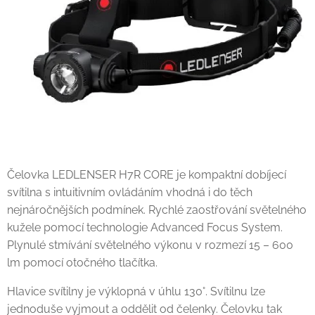
Čelovka LEDLENSER H7R CORE je kompaktní dobíjecí
svítilna s intuitivním ovládáním vhodná i do těch
nejnáročnějších podmínek. Rychlé zaostřování světelného
kužele pomocí technologie Advanced Focus System.
Plynulé stmívání světelného výkonu v rozmezí 15 – 600
lm pomocí otočného tlačítka.
Hlavice svítilny je výklopná v úhlu 130°. Svítilnu lze
jednoduše vyjmout a oddělit od čelenky. Čelovku tak