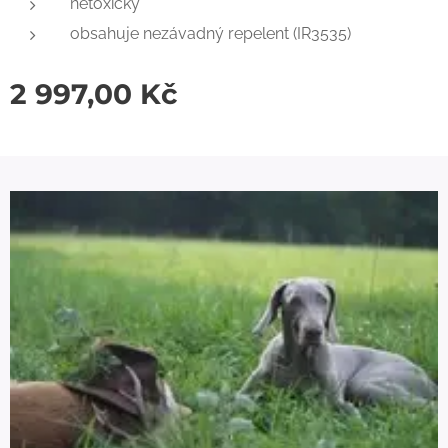
netoxický
obsahuje nezávadný repelent (IR3535)
2 997,00
Kč