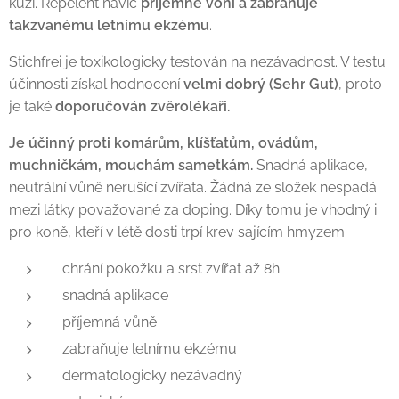
kůži. Repelent navíc
příjemně voní a zabraňuje
takzvanému letnímu ekzému
.
Stichfrei je toxikologicky testován na nezávadnost. V testu
účinnosti získal hodnocení
velmi dobrý (Sehr Gut)
, proto
je také
d
oporučován zvěrolékaři.
Je účinný proti komárům, klíšťatům, ovádům,
muchničkám, mouchám sametkám.
Snadná aplikace,
neutrální vůně nerušící zvířata. Žádná ze složek nespadá
mezi látky považované za doping. Díky tomu je vhodný i
pro koně, kteří v létě dosti trpí krev sajícím hmyzem.
chrání pokožku a srst zvířat až 8h
snadná aplikace
příjemná vůně
zabraňuje letnímu ekzému
dermatologicky nezávadný