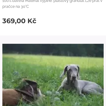
100% bavlna Materiál výplně: plastový granulát Lze prát v
pračce na 30°C
369,00
Kč